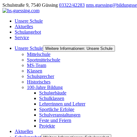
Schulstraße 9, 7540 Güssing
03322/42283
nms.guessing@bildungsse
Unsere Schule
Aktuelles
Schulangebot
Service
Unsere Schule
Weitere Informationen: Unsere Schule
Mittelschule
Sportmittelschule
MS-Team
Klassen
Schulsprecher
Historisches
100-Jahre Bildung
Schulgebäude
Schulklassen
Lehrerinnen und Lehrer
Sportliche Erfolge
Schulveranstaltungen
Feste und Feiern
Projekte
Aktuelles