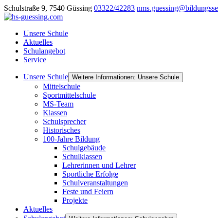
Schulstraße 9, 7540 Güssing
03322/42283
nms.guessing@bildungsse
Unsere Schule
Aktuelles
Schulangebot
Service
Unsere Schule
Weitere Informationen: Unsere Schule
Mittelschule
Sportmittelschule
MS-Team
Klassen
Schulsprecher
Historisches
100-Jahre Bildung
Schulgebäude
Schulklassen
Lehrerinnen und Lehrer
Sportliche Erfolge
Schulveranstaltungen
Feste und Feiern
Projekte
Aktuelles