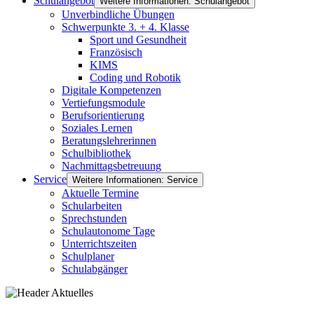
Schulangebot
Weitere Informationen: Schulangebot
Unverbindliche Übungen
Schwerpunkte 3. + 4. Klasse
Sport und Gesundheit
Französisch
KIMS
Coding und Robotik
Digitale Kompetenzen
Vertiefungsmodule
Berufsorientierung
Soziales Lernen
Beratungslehrerinnen
Schulbibliothek
Nachmittagsbetreuung
Service
Weitere Informationen: Service
Aktuelle Termine
Schularbeiten
Sprechstunden
Schulautonome Tage
Unterrichtszeiten
Schulplaner
Schulabgänger