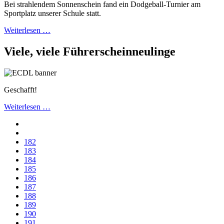
Bei strahlendem Sonnenschein fand ein Dodgeball-Turnier am
Sportplatz unserer Schule statt.
Weiterlesen …
Viele, viele Führerscheinneulinge
Geschafft!
Weiterlesen …
182
183
184
185
186
187
188
189
190
191